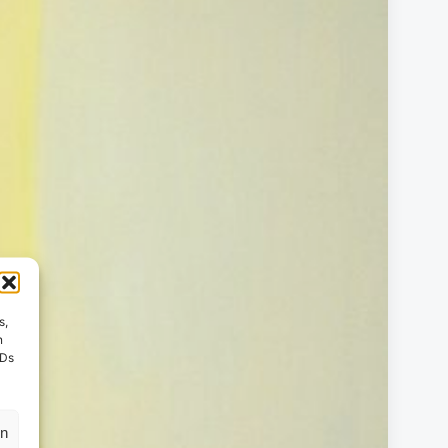
s,
n
IDs
en