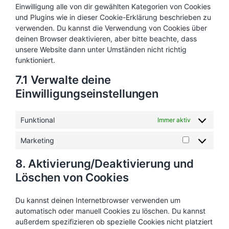
o
i
Einwilligung alle von dir gewählten Kategorien von Cookies
r
s
c
v
und Plugins wie in dieser Cookie-Erklärung beschrieben zu
e
e
i
r
verwenden. Du kannst die Verwendung von Cookies über
w
c
v
deinen Browser deaktivieren, aber bitte beachte, dass
o
e
i
r
unsere Website dann unter Umständen nicht richtig
g
c
d
o
funktioniert.
e
p
o
s
r
g
7.1 Verwalte deine
o
e
l
n
s
Einwilligungseinstellungen
e
s
s
-
t
f
i
o
Funktional
Immer aktiv
g
n
e
t
s
Marketing
M
s
a
8. Aktivierung/Deaktivierung und
r
k
Löschen von Cookies
e
t
i
Du kannst deinen Internetbrowser verwenden um
n
automatisch oder manuell Cookies zu löschen. Du kannst
g
außerdem spezifizieren ob spezielle Cookies nicht platziert