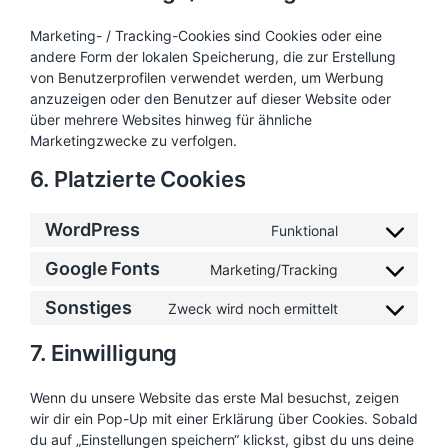
Marketing- / Tracking-Cookies sind Cookies oder eine
andere Form der lokalen Speicherung, die zur Erstellung
von Benutzerprofilen verwendet werden, um Werbung
anzuzeigen oder den Benutzer auf dieser Website oder
über mehrere Websites hinweg für ähnliche
Marketingzwecke zu verfolgen.
6. Platzierte Cookies
WordPress
Funktional
C
o
Google Fonts
n
Marketing/Tracking
C
s
o
e
Sonstiges
n
Zweck wird noch ermittelt
C
n
s
o
t
e
n
7. Einwilligung
t
n
s
o
t
e
s
t
Wenn du unsere Website das erste Mal besuchst, zeigen
n
e
o
t
wir dir ein Pop-Up mit einer Erklärung über Cookies. Sobald
r
s
t
v
du auf „Einstellungen speichern“ klickst, gibst du uns deine
e